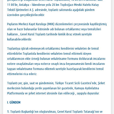
11:00’de, Antakya – İskenderun yolu 28.km Topboğazı Mevkii Hateks Hatay
Tekstil İşletmeleri A.Ş. adresinde, toplantı salonunda aşağıdaki gündem
üzerinden gerçekleştirilecektir.
Paylarını Merkezi Kayıt Kuruluşu (MKK) düzenlemeleri çerçevesinde kaydileştirmiş
olan ve hazır bulunanlar listesinde adı bulunan ortaklarımız veya temsilcileri
haklarını , Genel Kurul Toplantı tarihinde kimlik ibraz etmek suretiyle
kullanabileceklerdir.
Toplantıya iştirak edemeyecek ortaklarımız kendilerini vekaleten de temsil
ettirebilirler.Toplantıda kendilerini vekaleten temsil ettirmek isteyen
ortaklarımızın ekte örneği bulunan vekaletname formunu doldurarak imzalarını
notere onaylatmaları veya noterce onaylı imza beyannamesini kendi imzalarını
taşıyan vekaletname formuna eklemek suretiyle hazırlayarak kendilerini temsil
ettirmelerini rica ederiz.
Toplantı yer, gün, saat ve gündeminin; Türkiye Ticaret Sicili Gazetesi’nde, Şirket
merkezinin bulunduğu yerde yayımlanan bir gazetede, Kamuyu Aydınlatma
Platformunda ve şirket internet sitesinde ilan edileceği , saygıyla duyurulur.
I. GÜNDEM
1.
Toplantı Başkanlığı’nın oluşturulması, Genel Kurul Toplantı Tutanağı’nın ve