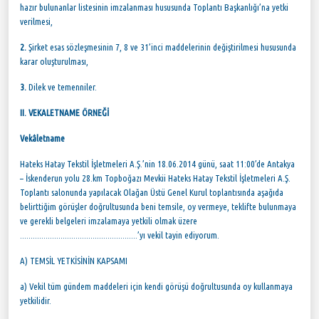
hazır bulunanlar listesinin imzalanması hususunda Toplantı Başkanlığı’na yetki
verilmesi,
2.
Şirket esas sözleşmesinin 7, 8 ve 31’inci maddelerinin değiştirilmesi hususunda
karar oluşturulması,
3.
Dilek ve temenniler.
II. VEKALETNAME ÖRNEĞİ
Vekâletname
Hateks Hatay Tekstil İşletmeleri A.Ş.’nin 18.06.2014 günü, saat 11:00’de Antakya
– İskenderun yolu 28.km Topboğazı Mevkii Hateks Hatay Tekstil İşletmeleri A.Ş.
Toplantı salonunda yapılacak Olağan Üstü Genel Kurul toplantısında aşağıda
belirttiğim görüşler doğrultusunda beni temsile, oy vermeye, teklifte bulunmaya
ve gerekli belgeleri imzalamaya yetkili olmak üzere
.......................................................’yı vekil tayin ediyorum.
A) TEMSİL YETKİSİNİN KAPSAMI
a) Vekil tüm gündem maddeleri için kendi görüşü doğrultusunda oy kullanmaya
yetkilidir.